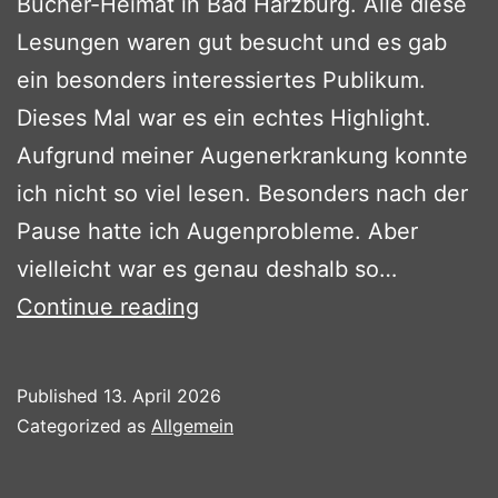
Bücher-Heimat in Bad Harzburg. Alle diese
Lesungen waren gut besucht und es gab
ein besonders interessiertes Publikum.
Dieses Mal war es ein echtes Highlight.
Aufgrund meiner Augenerkrankung konnte
ich nicht so viel lesen. Besonders nach der
Pause hatte ich Augenprobleme. Aber
vielleicht war es genau deshalb so…
Lesung
Continue reading
in
der
Published
13. April 2026
Bücher-
Categorized as
Allgemein
Heimat